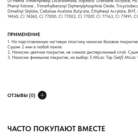
Di-Hema Trimethylhexyl Dicarbamate, Aliphatic Urethane Acrylate, HEM
Phenyl Ketone , Trimethylbenzoyl Diphenylphosphine Oxide, Tricyclodeca
Dimethyl Silylate, Cellulose Acetate Butyrate, Ethylhexyl Acrylate, B
74160, CI 74260, CI 77000, CI 77002, CI 77007, CI 77163, CI 77491, CI
ПРИМЕНЕНИЕ
1. На подготовленную ногтевую пластину наносим базовое покрытие 
Сушим 2 мин в любой лампе.
2. Наносим цветное покрытие, не снимая дисперсионный слой. Суши
3. Наносим финишное покрытие, на выбор: E.MiLac Top Gel/E.MiLac U
ОТЗЫВЫ (0)
ДОБАВИТЬ ОТЗЫВ
Ваше имя
ЧАСТО ПОКУПАЮТ ВМЕСТЕ
Товар