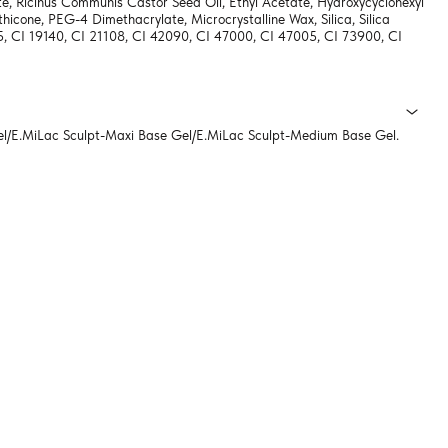
e, Ricinus Communis Castor Seed Oil, Ethyl Acetate, Hydroxycyclohexyl
icone, PEG-4 Dimethacrylate, Microcrystalline Wax, Silica, Silica
35, CI 19140, CI 21108, CI 42090, CI 47000, CI 47005, CI 73900, CI
/E.MiLac Sculpt-Maxi Base Gel/E.MiLac Sculpt-Medium Base Gel.