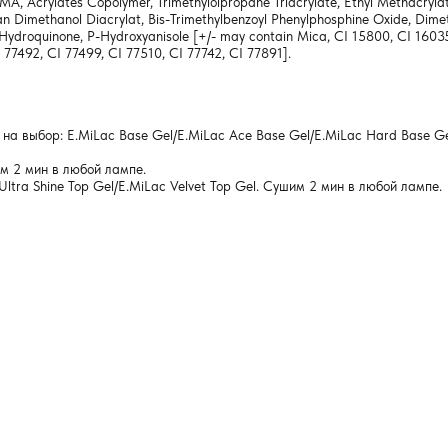
A, Acrylates Copolymer, Trimethylolpropane Triacrylate, Ethyl Methacrylat
n Dimethanol Diacrylat, Bis-Trimethylbenzoyl Phenylphosphine Oxide, Dimeth
HT, Hydroquinone, P-Hydroxyanisole [+/- may contain Mica, CI 15800, CI 160
 77492, CI 77499, CI 77510, CI 77742, CI 77891].
на выбор: E.MiLac Base Gel/E.MiLac Ace Base Gel/E.MiLac Hard Base Gel
м 2 мин в любой лампе.
ltra Shine Top Gel/E.MiLac Velvet Top Gel. Сушим 2 мин в любой лампе.