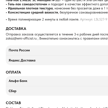
Гель-лак E.MiLac SL Мелодия №527
– один из шести элегантных цв
• Гель-лак самодостаточен
и подходит в качестве эффектного допол
• Идеальная плотная текстура
, нанесение без просветов даже в 1 т
• Консистенция средней вязкости
, безупречное самовыравнивание
•
Время полимеризации 2 минуты в любой лампе.
Артикул: LSL527-9
ДОСТАВКА
Отправка заказов осуществляется в течение 3-х рабочих дней после
zakaz@emi-official.ru
; Внимательно ознакомьтесь с правилами опла
Почта России
Яндекс.Доставка
ОПЛАТА
Альфа-Банк
Сбер
СОСТАВ