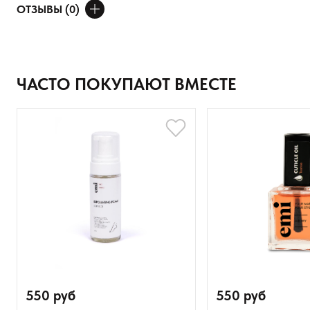
ОТЗЫВЫ (0)
Наносим второй слой, просушиваем еще 2 минуты. Удаляется
размачиванием.
ДОБАВИТЬ ОТЗЫВ
Ваше имя
ЧАСТО ПОКУПАЮТ ВМЕСТЕ
Товар
Расскажите о впечатлениях
550 руб
550 руб