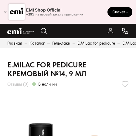
Ростов-на-Дону
EMI Shop Official
×
Скачать
8 (800) 550-86-95
−25%
на первый заказ в приложении
Каталог
Главная
Каталог
Гель-лаки
E.MiLac for pedicure
E.MiLa
Палитра
Результаты поиска:
Акции
E.MILAC FOR PEDICURE
Оплата и доставка
КРЕМОВЫЙ №14, 9 МЛ
Программа лояльности
Отзывы (0)
В наличии
Реферальная программа
О нас
Контакты