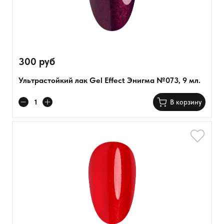
Объем (мл)
9 мл
Цвет
Цвет
красный
Эффект
Эффект
фиолетовый
Глянцевый
Сезонность
Сезонность
300 руб
Шиммер
Базовый
Розничная цена
Осень/зима
Ультрастойкий лак Gel Effect Энигма №073, 9 мл.
В корзину
Показать
Сбросить