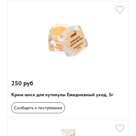
Базовый
Розничная цена
нюдовый
Шиммер
белый
Перламутровый
голубой
оранжевый
Показать
коричневый
Сбросить
розовый
прозрачный
250 руб
Крем-воск для кутикулы Ежедневный уход, 5г
Сообщить о поступлении