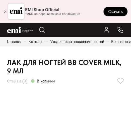
Ростов-на-Дону
EMI Shop Official
×
Скачать
8 (800) 550-86-95
−25%
на первый заказ в приложении
Каталог
Главная
Каталог
Уход и восстановление ногтей
Восстанов
Палитра
Результаты поиска:
Акции
ЛАК ДЛЯ НОГТЕЙ BB COVER MILK,
Оплата и доставка
9 МЛ
Программа лояльности
Отзывы (0)
В наличии
Реферальная программа
О нас
Контакты