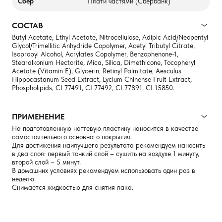
Сбер
Плати частями (Сбербанк)
СОСТАВ
Butyl Acetate, Ethyl Acetate, Nitrocellulose, Adipic Acid/Neopentyl
Glycol/Trimellitic Anhydride Copolymer, Acetyl Tributyl Citrate,
Isopropyl Alcohol, Acrylates Copolymer, Benzophenone-1,
Stearalkonium Hectorite, Mica, Silica, Dimethicone, Tocopheryl
Acetate (Vitamin E), Glycerin, Retinyl Palmitate, Aesculus
Hippocastanum Seed Extract, Lycium Chinense Fruit Extract,
Phospholipids, CI 77491, CI 77492, CI 77891, CI 15850.
ПРИМЕНЕНИЕ
На подготовленную ногтевую пластину наносится в качестве
самостоятельного основного покрытия.
Для достижения наилучшего результата рекомендуем наносить
в два слоя: первый тонкий слой – сушить на воздухе 1 минуту,
второй слой – 5 минут.
В домашних условиях рекомендуем использовать один раз в
неделю.
Снимается жидкостью для снятия лака.