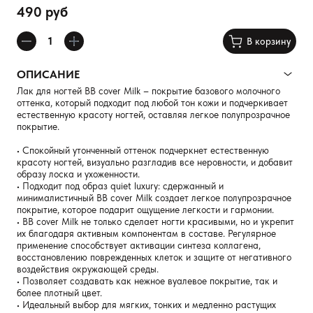
490 руб
В корзину
ОПИСАНИЕ
Лак для ногтей BB cover Milk – покрытие базового молочного
оттенка, который подходит под любой тон кожи и подчеркивает
естественную красоту ногтей, оставляя легкое полупрозрачное
покрытие.
• Спокойный утонченный оттенок подчеркнет естественную
красоту ногтей, визуально разгладив все неровности, и добавит
образу лоска и ухоженности.
• Подходит под образ quiet luxury: сдержанный и
минималистичный BB cover Milk создает легкое полупрозрачное
покрытие, которое подарит ощущение легкости и гармонии.
• BB cover Milk не только сделает ногти красивыми, но и укрепит
их благодаря активным компонентам в составе. Регулярное
применение способствует активации синтеза коллагена,
восстановлению поврежденных клеток и защите от негативного
воздействия окружающей среды.
• Позволяет создавать как нежное вуалевое покрытие, так и
более плотный цвет.
• Идеальный выбор для мягких, тонких и медленно растущих