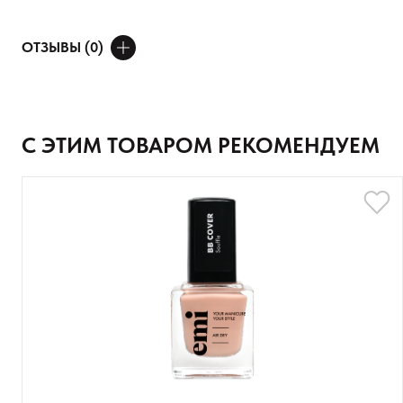
ОТЗЫВЫ (0)
ДОБАВИТЬ ОТЗЫВ
Ваше имя
С ЭТИМ ТОВАРОМ РЕКОМЕНДУЕМ
Товар
Расскажите о впечатлениях