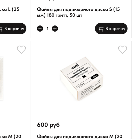
ка L (25
Файлы для педикюрного диска S (15
мм) 180 гритт, 50 шт
В корзину
В корзину
600 руб
ска M (20
Файлы для педикюрного диска M (20