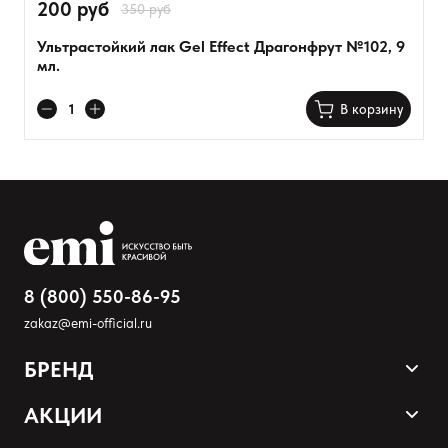
200 руб
350 руб
Ультрастойкий лак Gel Effect Драгонфрут №102, 9
мл.
В корзину
8 (800) 550-86-95
zakaz@emi-official.ru
БРЕНД
Продукция
АКЦИИ
Палитра оттенков