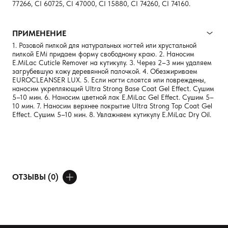
77266, CI 60725, CI 47000, CI 15880, CI 74260, CI 74160.
ПРИМЕНЕНИЕ
1. Розовой пилкой для натуральных ногтей или хруcтальной
пилкой EMi придаем форму свободному краю. 2. Наносим
E.MiLaс Cuticle Remover на кутикулу. 3. Через 2–3 мин удаляем
загрубевшую кожу деревянной палочкой. 4. Обезжириваем
EUROCLEANSER LUX. 5. Если ногти слоятся или повреждены,
наносим укрепляющий Ultra Strong Base Coat Gel Effect. Сушим
5–10 мин. 6. Наносим цветной лак E.MiLac Gel Effect. Сушим 5–
10 мин. 7. Наносим верхнее покрытие Ultra Strong Top Coat Gel
Effect. Сушим 5–10 мин. 8. Увлажняем кутикулу E.MiLaс Dry Oil.
ОТЗЫВЫ (0)
ДОБАВИТЬ ОТЗЫВ
Ваше имя