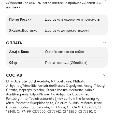
«Оформить заказ», вы соглашаетесь с правилами оплаты и
доставки.
Почта России
Доставка в отделение и почтоматы
Яндекс.Доставка
Доставка до пункта выдачи
ОПЛАТА
Альфа-Банк
Онлайн-оплата на сайте
Сбер
Плати частями (Сбербанк)
СОСТАВ
Ethyl Acetate, Butyl Acetate, Nitrocellulose, Phthalic
Anhydride/Trimellitic Anhydride/Glycols Copolymer, Acetyl Tributyl
Citrate, Isopropyl Alcohol, Stearalkonium Hectorite, Adipic
Acid/Neopentyl Glycol/Trimellitic Anhydride Copolymer,
Pentaerythritol Tetraisostearate [may contain the following +/-:
Mica, Synthetic fluorphlogopite, Calcium Aluminum Borosilicate,
Calcium Sodium Borosilicate, Tin Oxide, CI 77491, CI 77891, CI
19140, CI 77499, CI77000, CI 77742, CI 15850, CI 77510, CI