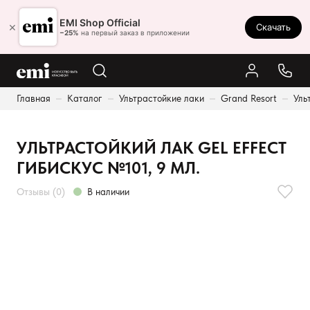
Ростов-на-Дону
EMI Shop Official
×
Скачать
8 (800) 550-86-95
−25%
на первый заказ в приложении
Каталог
Главная
Каталог
Ультрастойкие лаки
Grand Resort
Уль
Палитра
Результаты поиска:
Акции
УЛЬТРАСТОЙКИЙ ЛАК GEL EFFECT
Оплата и доставка
ГИБИСКУС №101, 9 МЛ.
Программа лояльности
Отзывы (0)
В наличии
Реферальная программа
О нас
Контакты