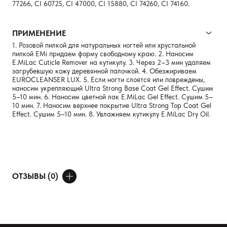
77266, CI 60725, CI 47000, CI 15880, CI 74260, CI 74160.
ПРИМЕНЕНИЕ
1. Розовой пилкой для натуральных ногтей или хруcтальной
пилкой EMi придаем форму свободному краю. 2. Наносим
E.MiLaс Cuticle Remover на кутикулу. 3. Через 2–3 мин удаляем
загрубевшую кожу деревянной палочкой. 4. Обезжириваем
EUROCLEANSER LUX. 5. Если ногти слоятся или повреждены,
наносим укрепляющий Ultra Strong Base Coat Gel Effect. Сушим
5–10 мин. 6. Наносим цветной лак E.MiLac Gel Effect. Сушим 5–
10 мин. 7. Наносим верхнее покрытие Ultra Strong Top Coat Gel
Effect. Сушим 5–10 мин. 8. Увлажняем кутикулу E.MiLaс Dry Oil.
ОТЗЫВЫ (0)
ДОБАВИТЬ ОТЗЫВ
Ваше имя