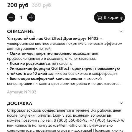
200 руб
350 руб
В корзину
ОПИСАНИЕ
Ультрастойкий лак Gel Effect Драгонфрут №102
–
универсальное цветное лаковое покрытие с гелевым эффектом
для натуральных ногтей.
• Однотонное покрытие идеально подходит
для
профессионального и домашнего использования.
• Лаки не растекаются
, не полосят.
• Уникальная формула Gel Effect гарантирует повышенную
стойкость до 10 дней
маникюра без сколов и микротрещин.
• Благодаря комфортной консистенции
и высокой
концентрации пигмента цвет ложится ровно и не растекается.
Артикул: NP102
ДОСТАВКА
Отправка заказов осуществляется в течение 3-х рабочих дней
после получения оплаты. Если у вас возникли вопросы вы
можете позвонить по тел:
8 (800) 550-86-95
,
+7 (900) 126-68-76
или написать на почту
zakaz@emi-official.ru
; Внимательно
ознакомьтесь с правилами оплаты и доставки! Нажимая кнопку