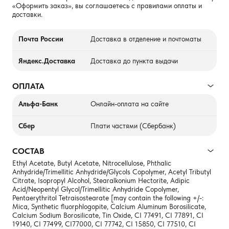
«Оформить заказ», вы соглашаетесь с правилами оплаты и
доставки.
Почта России
Доставка в отделение и почтоматы
Яндекс.Доставка
Доставка до пункта выдачи
ОПЛАТА
Альфа-Банк
Онлайн-оплата на сайте
Сбер
Плати частями (Сбербанк)
СОСТАВ
Ethyl Acetate, Butyl Acetate, Nitrocellulose, Phthalic
Anhydride/Trimellitic Anhydride/Glycols Copolymer, Acetyl Tributyl
Citrate, Isopropyl Alcohol, Stearalkonium Hectorite, Adipic
Acid/Neopentyl Glycol/Trimellitic Anhydride Copolymer,
Pentaerythritol Tetraisostearate [may contain the following +/-:
Mica, Synthetic fluorphlogopite, Calcium Aluminum Borosilicate,
Calcium Sodium Borosilicate, Tin Oxide, CI 77491, CI 77891, CI
19140, CI 77499, CI77000, CI 77742, CI 15850, CI 77510, CI