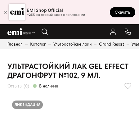
Ростов-на-Дону
EMI Shop Official
×
Скачать
8 (800) 550-86-95
−25%
на первый заказ в приложении
Каталог
Главная
Каталог
Ультрастойкие лаки
Grand Resort
Уль
Палитра
Результаты поиска:
Акции
УЛЬТРАСТОЙКИЙ ЛАК GEL EFFECT
Оплата и доставка
ДРАГОНФРУТ №102, 9 МЛ.
Программа лояльности
Отзывы (0)
В наличии
Реферальная программа
О нас
ЛИКВИДАЦИЯ
Контакты