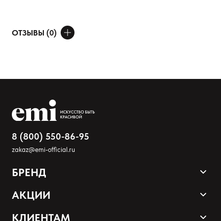
ОТЗЫВЫ (0)
ДОБАВИТЬ ОТЗЫВ
Ваше имя
Товар
Расскажите о впечатлениях
8 (800) 550-86-95
zakaz@emi-official.ru
БРЕНД
Продукция
АКЦИИ
Палитра оттенков
Sale
КЛИЕНТАМ