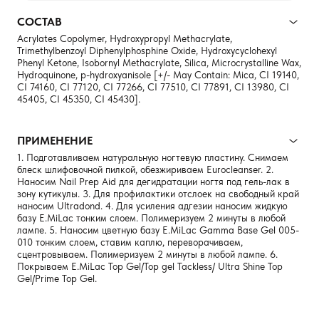
СОСТАВ
Acrylates Copolymer, Hydroxypropyl Methacrylate,
Trimethylbenzoyl Diphenylphosphine Oxide, Hydroxycyclohexyl
Phenyl Ketone, Isobornyl Methacrylate, Silica, Microcrystalline Wax,
Hydroquinone, p-hydroxyanisole [+/- May Contain: Mica, CI 19140,
CI 74160, CI 77120, CI 77266, CI 77510, CI 77891, CI 13980, CI
45405, CI 45350, CI 45430].
ПРИМЕНЕНИЕ
1. Подготавливаем натуральную ногтевую пластину. Снимаем
блеск шлифовочной пилкой, обезжириваем Eurocleanser. 2.
Наносим Nail Prep Aid для дегидратации ногтя под гель-лак в
зону кутикулы. 3. Для профилактики отслоек на свободный край
наносим Ultradond. 4. Для усиления адгезии наносим жидкую
базу E.MiLac тонким слоем. Полимеризуем 2 минуты в любой
лампе. 5. Наносим цветную базу E.MiLac Gamma Base Gel 005-
010 тонким слоем, ставим каплю, переворачиваем,
сцентровываем. Полимеризуем 2 минуты в любой лампе. 6.
Покрываем E.MiLac Top Gel/Top gel Tackless/ Ultra Shine Top
Gel/Prime Top Gel.