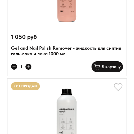
Объем (мл)
200 мл
Спецпредложение
Спецпредложение
1000 мл
Хит продаж
Цвет
Цвет
1 050 руб
прозрачный
Розничная цена
Gel and Nail Polish Remover - жидкость для снятия
гель-лака и лака 1000 мл.
В корзину
Показать
Сбросить
ХИТ ПРОДАЖ