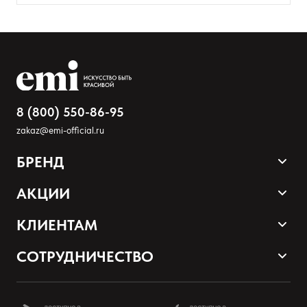
8 (800) 550-86-95
zakaz@emi-official.ru
БРЕНД
Продукция
АКЦИИ
Палитра оттенков
Sale
КЛИЕНТАМ
Акции и промокоды
Оплата и доставка
СОТРУДНИЧЕСТВО
Программа лояльности
Наши контакты
Стать партнером EMI
О нас
Школа EMI онлайн