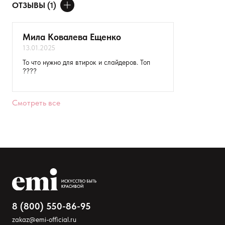
ОТЗЫВЫ (1)
ДОБАВИТЬ ОТЗЫВ
Мила Ковалева Ещенко
13.01.2025
Ваше имя
То что нужно для втирок и слайдеров. Топ
????
Товар
Расскажите о впечатлениях
Смотреть все
8 (800) 550-86-95
zakaz@emi-official.ru