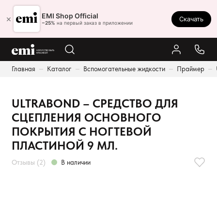
Ростов-на-Дону
EMI Shop Official
×
Скачать
8 (800) 550-86-95
−25%
на первый заказ в приложении
Каталог
Главная
Каталог
Вспомогательные жидкости
Праймер
Палитра
Результаты поиска:
Акции
ULTRABOND – CРЕДСТВО ДЛЯ
Оплата и доставка
СЦЕПЛЕНИЯ ОСНОВНОГО
Программа лояльности
ПОКРЫТИЯ С НОГТЕВОЙ
ПЛАСТИНОЙ 9 МЛ.
Реферальная программа
Отзывы (2)
В наличии
О нас
Контакты