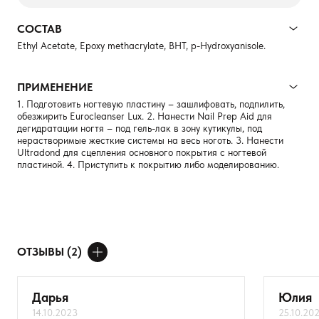
СОСТАВ
Ethyl Acetate, Epoxy methacrylate, BHT, p-Hydroxyanisole.
ПРИМЕНЕНИЕ
1. Подготовить ногтевую пластину – зашлифовать, подпилить,
обезжирить Eurocleanser Lux. 2. Нанести Nail Prep Aid для
дегидратации ногтя – под гель-лак в зону кутикулы, под
нерастворимые жесткие системы на весь ноготь. 3. Нанести
Ultradond для сцепления основного покрытия с ногтевой
пластиной. 4. Приступить к покрытию либо моделированию.
ОТЗЫВЫ (2)
ДОБАВИТЬ ОТЗЫВ
Дарья
Юлия
14.10.2023
25.10.20