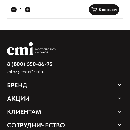
В корзину
8 (800) 550-86-95
zakaz@emi-official.ru
БРЕНД
Продукция
АКЦИИ
Палитра оттенков
Sale
КЛИЕНТАМ
Акции и промокоды
Оплата и доставка
СОТРУДНИЧЕСТВО
Программа лояльности