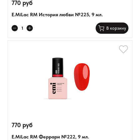
770 руб
E.MiLac RM История любви №225, 9 мл.
В корзину
770 руб
E.MiLac RM Феррари №222, 9 мл.