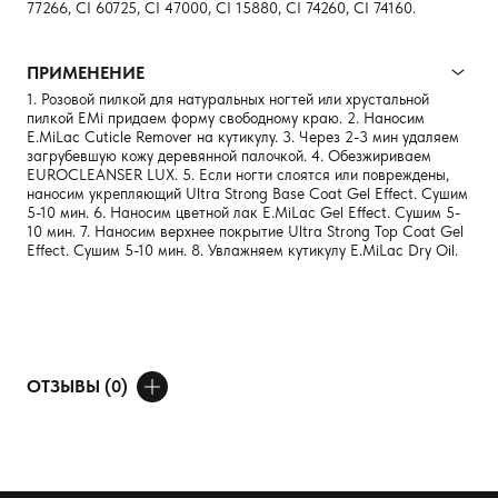
77266, CI 60725, CI 47000, CI 15880, CI 74260, CI 74160.
ПРИМЕНЕНИЕ
1. Розовой пилкой для натуральных ногтей или хруcтальной
пилкой EMi придаем форму свободному краю. 2. Наносим
E.MiLaс Cuticle Remover на кутикулу. 3. Через 2-3 мин удаляем
загрубевшую кожу деревянной палочкой. 4. Обезжириваем
EUROCLEANSER LUX. 5. Если ногти слоятся или повреждены,
наносим укрепляющий Ultra Strong Base Coat Gel Effect. Сушим
5-10 мин. 6. Наносим цветной лак E.MiLac Gel Effect. Сушим 5-
10 мин. 7. Наносим верхнее покрытие Ultra Strong Top Coat Gel
Effect. Сушим 5-10 мин. 8. Увлажняем кутикулу E.MiLaс Dry Oil.
ОТЗЫВЫ (0)
ДОБАВИТЬ ОТЗЫВ
Ваше имя