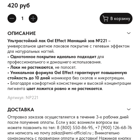
420 руб
В корзину
ОПИСАНИЕ
Ультрастойкий лак Gel Effect Манящий зов №221
–
универсальное цветное лаковое покрытие с гелевым эффектом
для натуральных ногтей.
• Однотонное покрытие идеально подходит
для
профессионального и домашнего использования.
• Лаки не растекаются
, не полосят.
• Уникальная формула Gel Effect гарантирует повышенную
стойкость до 10 дней
маникюра без сколов и микротрещин.
•
Благодаря комфортной консистенции и высокой концентрации
пигмента
цвет ложится ровно и не растекается
.
Артикул: NP221
ДОСТАВКА
Отправка заказов осуществляется в течение 3-х рабочих дней
после получения оплаты. Если у вас возникли вопросы вы
можете позвонить по тел:
8 (800) 550-86-95
,
+7 (900) 126-68-76
или написать на почту
zakaz@emi-official.ru
; Внимательно
ознакомьтесь с правилами оплаты и доставки! Нажимая кнопку