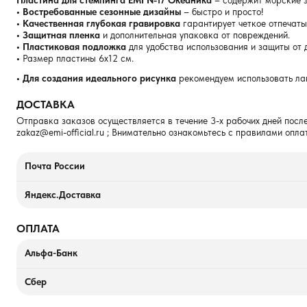
Пластина для стемпинга EMI №17 Океаника
– содержит морские 
• Востребованные сезонные дизайны
– быстро и просто!
• Качественная глубокая гравировка
гарантирует четкое отпечаты
• Защитная пленка
и дополнительная упаковка от повреждений.
• Пластиковая подложка
для удобства использования и защиты от
•
Размер пластины 6х12 см.
• Для создания идеального рисунка
рекомендуем использовать ла
ДОСТАВКА
Отправка заказов осуществляется в течение 3-х рабочих дней после
zakaz@emi-official.ru
; Внимательно ознакомьтесь с правилами опла
Почта России
Яндекс.Доставка
ОПЛАТА
Альфа-Банк
Сбер