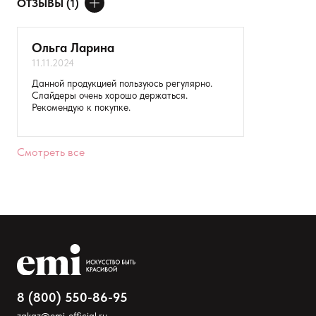
ОТЗЫВЫ (1)
ADIPIC ACID/FUMARIC ACID/TRICYCLODECANE DIMETHANOL
ДОБАВИТЬ ОТЗЫВ
COPOLYMER, CITRIC ACID, STYRENE/ACRYLATES COPOLYMER,
ACETYL TRIBUTYL CITRATE, PHOSPHORIC ACID,
BENZOPHENONE-12.
Ольга Ларина
11.11.2024
Ваше имя
Данной продукцией пользуюсь регулярно.
Слайдеры очень хорошо держаться.
Товар
Рекомендую к покупке.
Расскажите о впечатлениях
Смотреть все
8 (800) 550-86-95