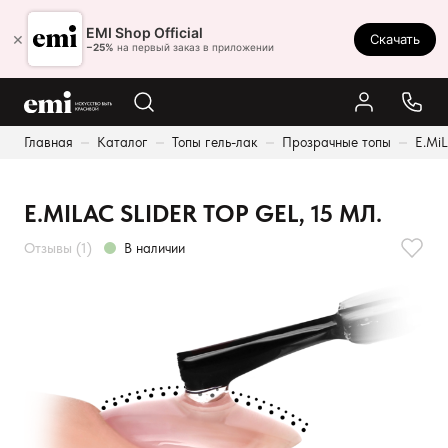
Ростов-на-Дону
EMI Shop Official
×
Скачать
8 (800) 550-86-95
−25%
на первый заказ в приложении
Каталог
Главная
Каталог
Топы гель-лак
Прозрачные топы
E.MiL
Палитра
Результаты поиска:
Акции
E.MILAC SLIDER TOP GEL, 15 МЛ.
Оплата и доставка
Отзывы (1)
В наличии
Программа лояльности
Реферальная программа
О нас
Контакты