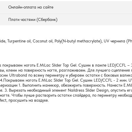
Онлайн-оплата на сайте
Плати частями (Сбербанк)
ide, Turpentine oil, Coconut oil, Poly(N-butyl methacrylate), UV чернила (P
покрываем ноготь E.MiLac Slider Top Gel. Сушим в лампе LED/CCFL – 30 
овы, клеим на поверхность ногтя, разглаживаем. Для лучшего сцеплени
носим Ultrabond по всему периметру и убираем остатки с боковых валик
 4.Покрываем ноготь E.MiLac Slider Top Gel. Сушим LED/CCFL - 2 мин. 
ризации 1. Выполнить маникюр, обезжирить поверхность. Нанести E.MiLa
. 3. Вырезать необходимый элемент Naildress Slider Design, опустить ег
 ногтя. Чтобы лучше растворить остатки слайдера, по периметру необход
ect, просушить на воздухе.