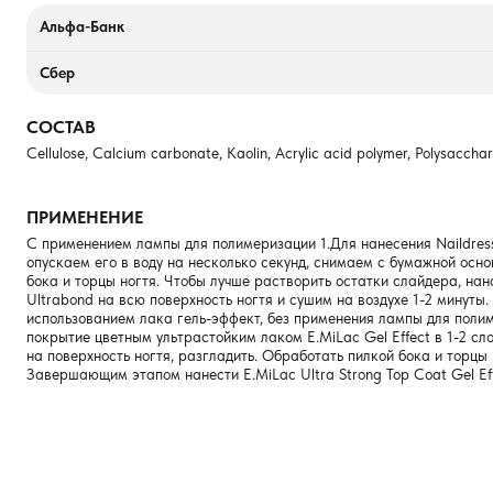
Альфа-Банк
Сбер
СОСТАВ
Cellulose, Calcium carbonate, Kaolin, Acrylic acid polymer, Polysacchar
ПРИМЕНЕНИЕ
С применением лампы для полимеризации 1.Для нанесения Naildress 
опускаем его в воду на несколько секунд, снимаем с бумажной осн
бока и торцы ногтя. Чтобы лучше растворить остатки слайдера, на
Ultrabond на всю поверхность ногтя и сушим на воздухе 1-2 минуты.
использованием лака гель-эффект, без применения лампы для полиме
покрытие цветным ультрастойким лаком E.MiLac Gel Effect в 1-2 слоя
на поверхность ногтя, разгладить. Обработать пилкой бока и торцы
Завершающим этапом нанести E.MiLac Ultra Strong Top Coat Gel Eff