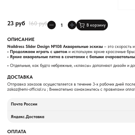
23 руб
160 руб
В корзину
ОПИСАНИЕ
Naildress Slider Design №108 Акварельные эскизы
– это скорость 
• Продолжаем играть с цветом
и используем яркие красочные брызг
• Яркие акварельные пятна в сочетании с белыми очарователь
•
Отдельные, как будто небрежные, «кляксы» дополняют дизайн и д
ДОСТАВКА
Отправка заказов осуществляется в течение 3-х рабочих дней после
zakaz@emi-official.ru
; Внимательно ознакомьтесь с правилами опла
Почта России
Яндекс.Доставка
ОПЛАТА