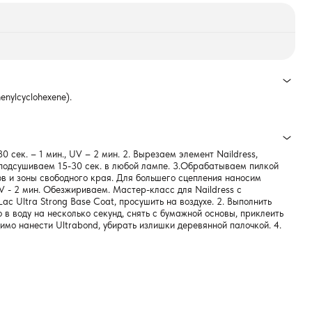
henylcyclohexene).
сек. – 1 мин., UV – 2 мин. 2. Вырезаем элемент Naildress,
я подсушиваем 15-30 сек. в любой лампе. 3.Обрабатываем пилкой
ов и зоны свободного края. Для большего сцепления наносим
UV - 2 мин. Обезжириваем. Мастер-класс для Naildress с
c Ultra Strong Base Coat, просушить на воздухе. 2. Выполнить
о в воду на несколько секунд, снять с бумажной основы, приклеить
имо нанести Ultrabond, убирать излишки деревянной палочкой. 4.