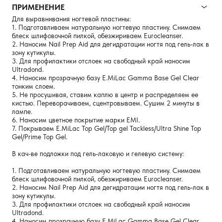
ПРИМЕНЕНИЕ
Для выравнивания ногтевой пластины:
1. Подготавливаем натуральную ногтевую пластину. Снимаем
блеск шлифовочной пилкой, обезжириваем Eurocleanser.
2. Наносим Nail Prep Aid для дегидратации ногтя под гель-лак в
зону кутикулы.
3. Для профилактики отслоек на свободный край наносим
Ultradond.
4. Наносим прозрачную базу E.MiLac Gamma Base Gel Clear
тонким слоем.
5. Не просушивая, ставим каплю в центр и распределяем ее
кистью. Переворачиваем, сцентровываем. Сушим 2 минуты в
лампе.
6. Наносим цветное покрытие марки EMI.
7. Покрываем E.MiLac Top Gel/Top gel Tackless/Ultra Shine Top
Gel/Prime Top Gel.
В кач-ве подложки под гель-лаковую и гелевую систему:
1. Подготавливаем натуральную ногтевую пластину. Снимаем
блеск шлифовочной пилкой, обезжириваем Eurocleanser.
2. Наносим Nail Prep Aid для дегидратации ногтя под гель-лак в
зону кутикулы.
3. Для профилактики отслоек на свободный край наносим
Ultradond.
4. Наносим прозрачную базу E.MiLac Gamma Base Gel Clear