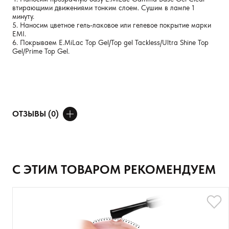
втирающими движениями тонким слоем. Сушим в лампе 1
минуту.
5. Наносим цветное гель-лаковое или гелевое покрытие марки
EMI.
6. Покрываем E.MiLac Top Gel/Top gel Tackless/Ultra Shine Top
Gel/Prime Top Gel.
ОТЗЫВЫ (0)
ДОБАВИТЬ ОТЗЫВ
Ваше имя
С ЭТИМ ТОВАРОМ РЕКОМЕНДУЕМ
Товар
Расскажите о впечатлениях