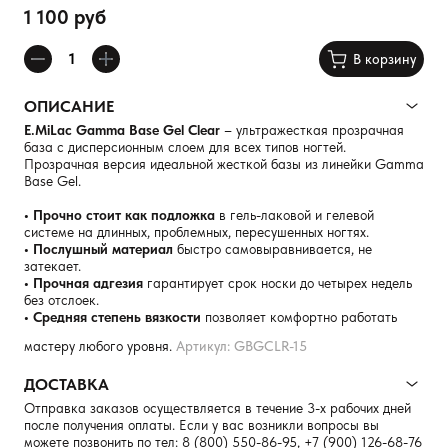
1 100 руб
В корзину
ОПИСАНИЕ
E.MiLac Gamma Base Gel Clear
– ультражесткая прозрачная
база с дисперсионным слоем для всех типов ногтей.
Прозрачная версия идеальной жесткой базы из линейки Gamma
Base Gel.
• Прочно стоит как подложка
в гель-лаковой и гелевой
системе на длинных, проблемных, пересушенных ногтях.
• Послушный материал
быстро самовыравнивается, не
затекает.
• Прочная адгезия
гарантирует срок носки до четырех недель
без отслоек.
• Средняя степень вязкости
позволяет комфортно работать
мастеру любого уровня.
Артикул: GBGCLR-15
ДОСТАВКА
Отправка заказов осуществляется в течение 3-х рабочих дней
после получения оплаты. Если у вас возникли вопросы вы
можете позвонить по тел:
8 (800) 550-86-95
,
+7 (900) 126-68-76