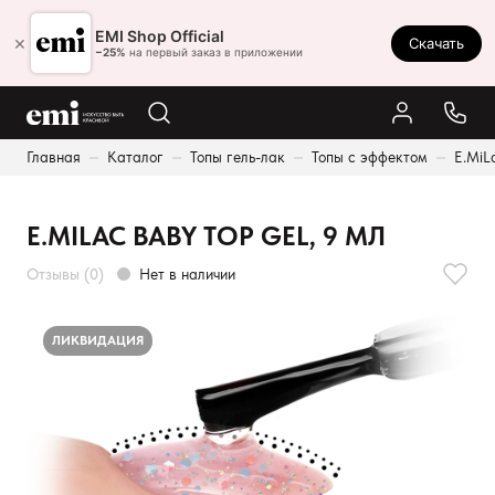
Ростов-на-Дону
EMI Shop Official
×
Скачать
8 (800) 550-86-95
−25%
на первый заказ в приложении
Каталог
Главная
Каталог
Топы гель-лак
Топы с эффектом
E.MiL
Палитра
Результаты поиска:
Акции
E.MILAC BABY TOP GEL, 9 МЛ
Оплата и доставка
Отзывы (0)
Нет в наличии
Программа лояльности
Реферальная программа
ЛИКВИДАЦИЯ
О нас
Контакты