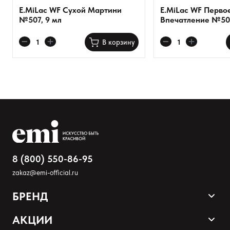
E.MiLac WF Сухой Мартини
E.MiLac WF Перво
№507, 9 мл
Впечатление №508
В корзину
8 (800) 550-86-95
zakaz@emi-official.ru
БРЕНД
Продукция
АКЦИИ