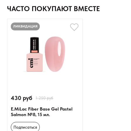
Ваше имя
ЧАСТО ПОКУПАЮТ ВМЕСТЕ
Товар
ЛИКВИДАЦИЯ
Расскажите о впечатлениях
430 руб
1 250 руб
E.MiLac Fiber Base Gel Pastel
Salmon №8, 15 мл.
Оставить анонимно
Подписаться