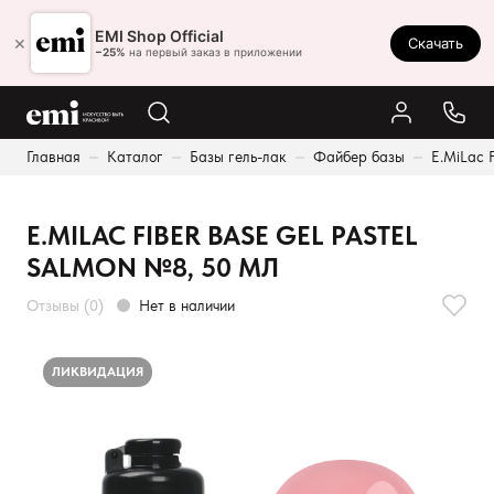
Ростов-на-Дону
EMI Shop Official
×
Скачать
8 (800) 550-86-95
−25%
на первый заказ в приложении
Каталог
Главная
Каталог
Базы гель-лак
Файбер базы
E.MiLac 
Палитра
Результаты поиска:
Акции
E.MILAC FIBER BASE GEL PASTEL
Оплата и доставка
SALMON №8, 50 МЛ
Программа лояльности
Отзывы (0)
Нет в наличии
Реферальная программа
О нас
ЛИКВИДАЦИЯ
Контакты