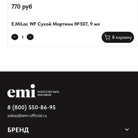
770 руб
E.MiLac WF Сухой Мартини №507, 9 мл
В корзину
8 (800) 550-86-95
zakaz@emi-official.ru
БРЕНД