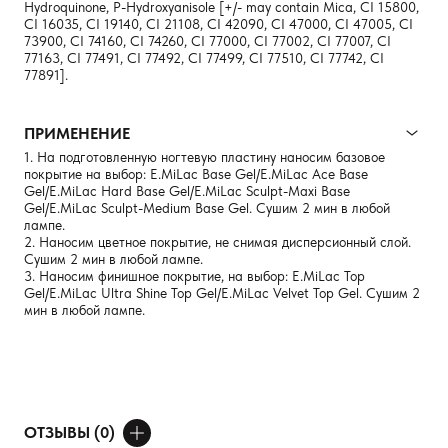
Hydroquinone, P-Hydroxyanisole [+/- may contain Mica, CI 15800,
CI 16035, CI 19140, CI 21108, CI 42090, CI 47000, CI 47005, CI
73900, CI 74160, CI 74260, CI 77000, CI 77002, CI 77007, CI
77163, CI 77491, CI 77492, CI 77499, CI 77510, CI 77742, CI
77891].
ПРИМЕНЕНИЕ
1. На подготовленную ногтевую пластину наносим базовое
покрытие на выбор: E.MiLac Base Gel/E.MiLac Ace Base
Gel/E.MiLac Hard Base Gel/E.MiLac Sculpt-Maxi Base
Gel/E.MiLac Sculpt-Medium Base Gel. Сушим 2 мин в любой
лампе.
2. Наносим цветное покрытие, не снимая дисперсионный слой.
Сушим 2 мин в любой лампе.
3. Наносим финишное покрытие, на выбор: E.MiLac Top
Gel/E.MiLac Ultra Shine Top Gel/E.MiLac Velvet Top Gel. Сушим 2
мин в любой лампе.
ОТЗЫВЫ (0)