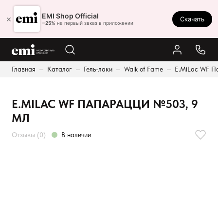
Ростов-на-Дону
EMI Shop Official
×
Скачать
8 (800) 550-86-95
−25%
на первый заказ в приложении
Каталог
Главная
Каталог
Гель-лаки
Walk of Fame
E.MiLac WF П
Палитра
Результаты поиска:
Акции
E.MILAC WF ПАПАРАЦЦИ №503, 9
Оплата и доставка
МЛ
Программа лояльности
Отзывы (0)
В наличии
Реферальная программа
О нас
Контакты