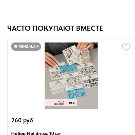
ДОБАВИТЬ ОТЗЫВ
Ваше имя
ЧАСТО ПОКУПАЮТ ВМЕСТЕ
Товар
ЛИКВИДАЦИЯ
Расскажите о впечатлениях
260 руб
Набор Naildress, 10 шт