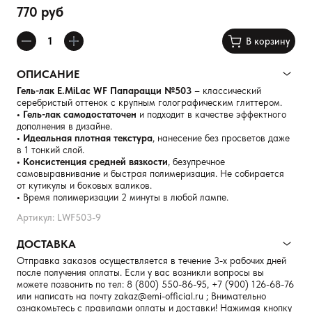
770 руб
В корзину
ОПИСАНИЕ
Гель-лак E.MiLac WF Папарацци №503
– классический
серебристый оттенок с крупным голографическим глиттером.
• Гель-лак самодостаточен
и подходит в качестве эффектного
дополнения в дизайне.
• Идеальная плотная текстура
, нанесение без просветов даже
в 1 тонкий слой.
• Консистенция средней вязкости
, безупречное
самовыравнивание и быстрая полимеризация. Не собирается
от кутикулы и боковых валиков.
•
Время полимеризации 2 минуты в любой лампе.
Артикул: LWF503-9
ДОСТАВКА
Отправка заказов осуществляется в течение 3-х рабочих дней
после получения оплаты. Если у вас возникли вопросы вы
можете позвонить по тел:
8 (800) 550-86-95
,
+7 (900) 126-68-76
или написать на почту
zakaz@emi-official.ru
; Внимательно
ознакомьтесь с правилами оплаты и доставки! Нажимая кнопку