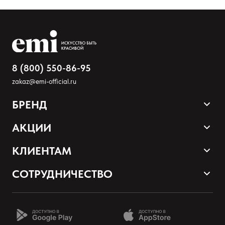
8 (800) 550-86-95
zakaz@emi-official.ru
БРЕНД
Оставить анонимно
Продукция
АКЦИИ
Палитра оттенков
Sale
КЛИЕНТАМ
Добавьте фото
Акции и промокоды
Оплата и доставка
СОТРУДНИЧЕСТВО
Загрузить файл
Программа лояльности
Наши контакты
Стать партнером EMI
О нас
Добавить отзыв
Школа EMI онлайн
Возврат товаров