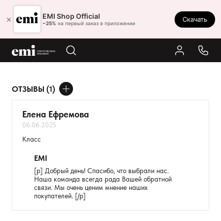
Ростов-на-Дону
EMI Shop Official
×
Скачать
8 (800) 550-86-95
−25%
на первый заказ в приложении
Каталог
Палитра
Результаты поиска:
ОТЗЫВЫ (1)
Акции
ДОБАВИТЬ ОТЗЫВ
Оплата и доставка
Елена Ефремова
06.06.2025
Программа лояльности
Ваше имя
Класс
Реферальная программа
Товар
EMI
О нас
[p] Добрый день! Спасибо, что выбрали нас.
Наша команда всегда рада Вашей обратной
Расскажите о впечатлениях
Контакты
связи. Мы очень ценим мнение наших
покупателей. [/p]