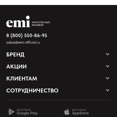
8 (800) 550-86-95
zakaz@emi-official.ru
БРЕНД
Оставить анонимно
Продукция
АКЦИИ
Палитра оттенков
Sale
КЛИЕНТАМ
Добавьте фото
Акции и промокоды
Оплата и доставка
СОТРУДНИЧЕСТВО
Загрузить файл
Программа лояльности
Наши контакты
Стать партнером EMI
О нас
Добавить отзыв
Школа EMI онлайн
Возврат товаров