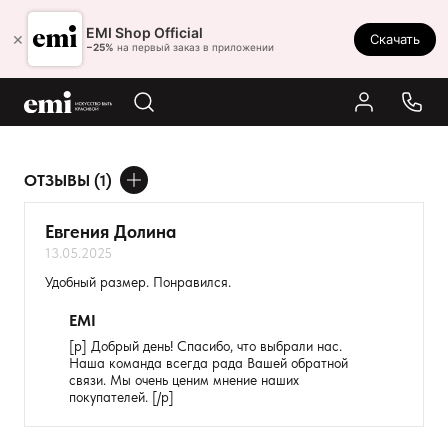
Ростов-на-Дону
EMI Shop Official
×
Скачать
8 (800) 550-86-95
−25%
на первый заказ в приложении
Каталог
Палитра
Результаты поиска:
ОТЗЫВЫ (1)
Акции
ДОБАВИТЬ ОТЗЫВ
Оплата и доставка
Евгения Долина
13.05.2025
Программа лояльности
Ваше имя
Удобный размер. Понравился.
Реферальная программа
Товар
EMI
О нас
[p] Добрый день! Спасибо, что выбрали нас.
Наша команда всегда рада Вашей обратной
Расскажите о впечатлениях
Контакты
связи. Мы очень ценим мнение наших
покупателей. [/p]