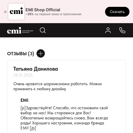
Ростов-на-Дону
EMI Shop Official
×
Скачать
8 (800) 550-86-95
−25%
на первый заказ в приложении
Каталог
Палитра
Результаты поиска:
ОТЗЫВЫ (3)
Акции
ДОБАВИТЬ ОТЗЫВ
Оплата и доставка
Татьяна Данилова
18.01.2025
Программа лояльности
Ваше имя
Очень нравится шармиконами работать. Можно
применить к любому дизайну
Реферальная программа
Товар
EMI
О нас
[p]Здравствуйте! Спасибо, что остановили свой
Расскажите о впечатлениях
Контакты
выбор на нас! Мы стараемся для Вас!
Обязательно возвращайтесь снова, Вам всегда
рады! Хорошего настроения, команда бренда
EMI! [/p]