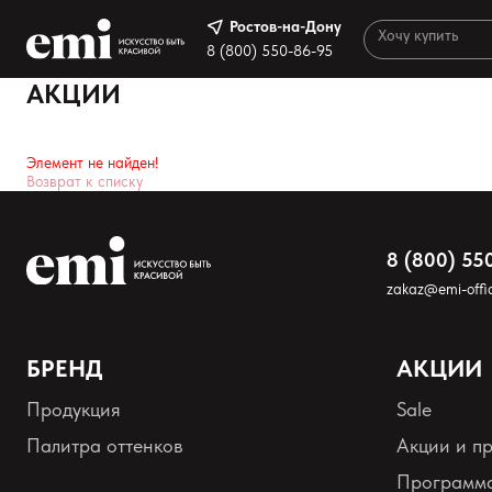
Ростов-на-Дону
Ростов-на-Дону
8 (800) 550-86-95
8 (800) 550-86-95
АКЦИИ
Каталог
Результа
Элемент не найден!
Палитра
Возврат к списку
Акции
Оплата и доставка
8 (800) 55
Программа лояльности
zakaz@emi-offic
Реферальная программа
БРЕНД
АКЦИИ
О нас
Продукция
Sale
Контакты
Палитра оттенков
Акции и п
Программа