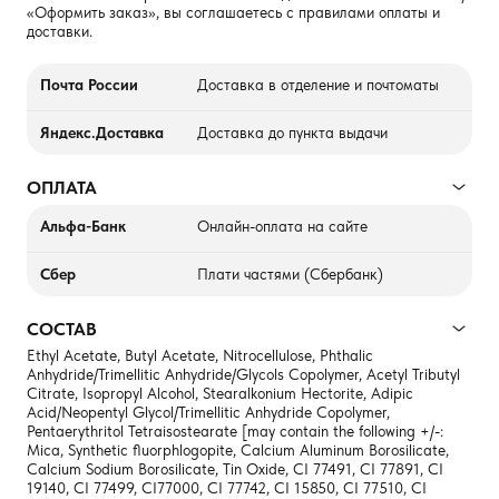
«Оформить заказ», вы соглашаетесь с правилами оплаты и
доставки.
Почта России
Доставка в отделение и почтоматы
Яндекс.Доставка
Доставка до пункта выдачи
ОПЛАТА
Альфа-Банк
Онлайн-оплата на сайте
Сбер
Плати частями (Сбербанк)
СОСТАВ
Ethyl Acetate, Butyl Acetate, Nitrocellulose, Phthalic
Anhydride/Trimellitic Anhydride/Glycols Copolymer, Acetyl Tributyl
Citrate, Isopropyl Alcohol, Stearalkonium Hectorite, Adipic
Acid/Neopentyl Glycol/Trimellitic Anhydride Copolymer,
Pentaerythritol Tetraisostearate [may contain the following +/-:
Mica, Synthetic fluorphlogopite, Calcium Aluminum Borosilicate,
Calcium Sodium Borosilicate, Tin Oxide, CI 77491, CI 77891, CI
19140, CI 77499, CI77000, CI 77742, CI 15850, CI 77510, CI