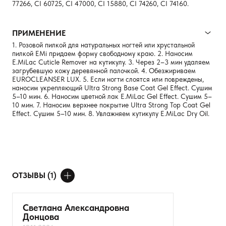
77266, CI 60725, CI 47000, CI 15880, CI 74260, CI 74160.
ПРИМЕНЕНИЕ
1. Розовой пилкой для натуральных ногтей или хруcтальной
пилкой EMi придаем форму свободному краю. 2. Наносим
E.MiLaс Cuticle Remover на кутикулу. 3. Через 2–3 мин удаляем
загрубевшую кожу деревянной палочкой. 4. Обезжириваем
EUROCLEANSER LUX. 5. Если ногти слоятся или повреждены,
наносим укрепляющий Ultra Strong Base Coat Gel Effect. Сушим
5–10 мин. 6. Наносим цветной лак E.MiLac Gel Effect. Сушим 5–
10 мин. 7. Наносим верхнее покрытие Ultra Strong Top Coat Gel
Effect. Сушим 5–10 мин. 8. Увлажняем кутикулу E.MiLaс Dry Oil.
ОТЗЫВЫ (1)
ДОБАВИТЬ ОТЗЫВ
Светлана Александровна
Донцова
Ваше имя