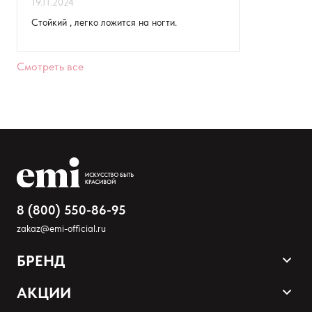
19.11.2024
Стойкий , легко ложится на ногти.
Товар
Расскажите о впечатлениях
Смотреть все
8 (800) 550-86-95
zakaz@emi-official.ru
БРЕНД
Оставить анонимно
Продукция
АКЦИИ
Палитра оттенков