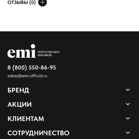
ОТЗЫВЫ (0)
ДОБАВИТЬ ОТЗЫВ
Ваше имя
Товар
Расскажите о впечатлениях
8 (800) 550-86-95
zakaz@emi-official.ru
БРЕНД
Продукция
АКЦИИ
Палитра оттенков
Sale
КЛИЕНТАМ
Акции и промокоды
Оплата и доставка
СОТРУДНИЧЕСТВО
Программа лояльности