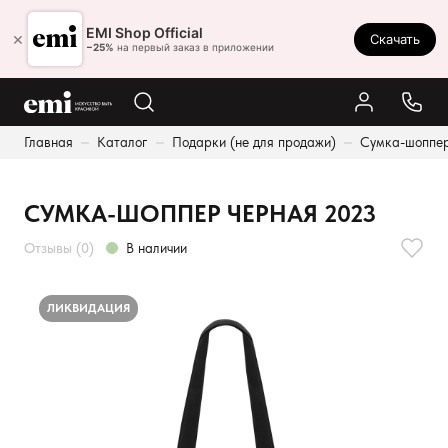
Ростов-на-Дону
EMI Shop Official
×
Скачать
8 (800) 550-86-95
−25%
на первый заказ в приложении
Каталог
Главная
Каталог
Подарки (не для продажи)
Сумка-шоппер
Палитра
Результаты поиска:
Акции
СУМКА-ШОППЕР ЧЕРНАЯ 2023
Оплата и доставка
Отзывы (0)
В наличии
Программа лояльности
Реферальная программа
ЛИКВИДАЦИЯ
О нас
Контакты