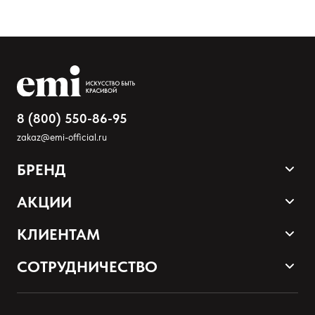
Ваше имя
Товар
Расскажите о впечатлениях
8 (800) 550-86-95
zakaz@emi-official.ru
БРЕНД
Продукция
АКЦИИ
Палитра оттенков
Sale
КЛИЕНТАМ
Акции и промокоды
Оплата и доставка
СОТРУДНИЧЕСТВО
Программа лояльности
Наши контакты
Стать партнером EMI
О нас