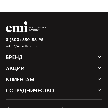
8 (800) 550-86-95
zakaz@emi-official.ru
БРЕНД
Продукция
АКЦИИ
Палитра оттенков
Sale
КЛИЕНТАМ
Акции и промокоды
Оплата и доставка
СОТРУДНИЧЕСТВО
Программа лояльности
Наши контакты
Стать партнером EMI
О нас
Школа EMI онлайн