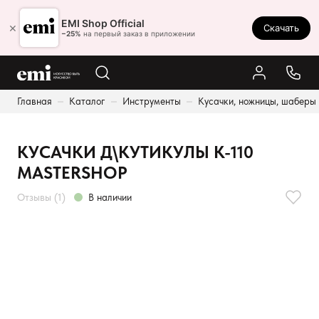
Ростов-на-Дону
EMI Shop Official
×
Скачать
8 (800) 550-86-95
−25%
на первый заказ в приложении
Каталог
Главная
Каталог
Инструменты
Кусачки, ножницы, шаберы
Палитра
Результаты поиска:
Акции
КУСАЧКИ Д\КУТИКУЛЫ К-110
Оплата и доставка
MASTERSHOP
Программа лояльности
Отзывы (1)
В наличии
Реферальная программа
О нас
Контакты