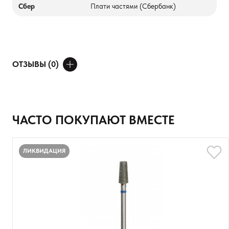
Сбер
Плати частями (Сбербанк)
ОТЗЫВЫ (0)
ДОБАВИТЬ ОТЗЫВ
Ваше имя
ЧАСТО ПОКУПАЮТ ВМЕСТЕ
Товар
ЛИКВИДАЦИЯ
Расскажите о впечатлениях