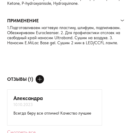
Ketone, P-hydroxyanisole, Hydroquinone.
ПРИМЕНЕНИЕ
1.Подготавливаем ногтевую пластину, шлифуем, подпиливаем.
Обезжириваем Eurocleanser. 2. Для профилактики отслоек на
свободный край наносим Ultrabond. Сушим на воздухе. 3.
Наносим E.MiLac Base gel. Сушим 2 мин в LED/CCFL лампе.
ОТЗЫВЫ (1)
ДОБАВИТЬ ОТЗЫВ
Александра
10.10.2023
Ваше имя
Всегда беру все отлично! Качество лучшее
Товар
Смотреть все