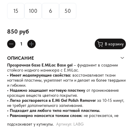
15
100
6
50
850 руб
В корзину
ОПИСАНИЕ
Прозрачная база E.MiLac Base gel
– фундамент в создании
стойкого модного маникюра с E.MiLac.
• Имеет моделирующие свойства:
восстанавливает ткани
ногтевой пластины, укрепляет ногти и делает их более твердыми
и гибкими.
• Надежно защищает ногтевую пластину
от проникновения
красящих веществ цветного покрытия.
• Легко растворяется в E.Mi Gel Polish Remover
за 10-15 минут,
не требует дополнительного запиливания.
• Подходит для любого типа ногтевой пластины.
• Равномерно наносится тонким слоем:
не растекается, не
подскакивает у кутикулы.
Артикул: LABG