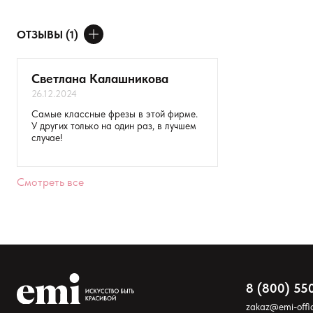
Сбер
Яндекс.Доставка
ОТЗЫВЫ (1)
ДОБАВИТЬ ОТЗЫВ
Светлана Калашникова
26.12.2024
Ваше имя
Самые классные фрезы в этой фирме.
У других только на один раз, в лучшем
Товар
случае!
Расскажите о впечатлениях
Смотреть все
8 (800) 55
zakaz@emi-offic