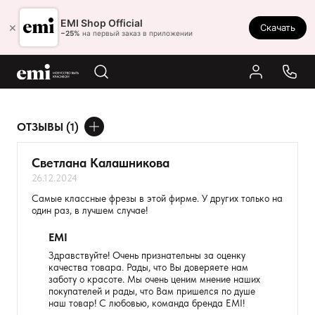
Ростов-на-Дону
EMI Shop Official
×
Скачать
8 (800) 550-86-95
−25%
на первый заказ в приложении
Каталог
Палитра
Результаты поиска:
ОТЗЫВЫ (1)
Акции
ДОБАВИТЬ ОТЗЫВ
Оплата и доставка
Светлана Калашникова
26.12.2024
Программа лояльности
Ваше имя
Самые классные фрезы в этой фирме. У других только на
один раз, в лучшем случае!
Реферальная программа
Товар
EMI
О нас
Здравствуйте! Очень признательны за оценку
Расскажите о впечатлениях
Контакты
качества товара. Рады, что Вы доверяете нам
заботу о красоте. Мы очень ценим мнение наших
покупателей и рады, что Вам пришелся по душе
наш товар! С любовью, команда бренда EMI!