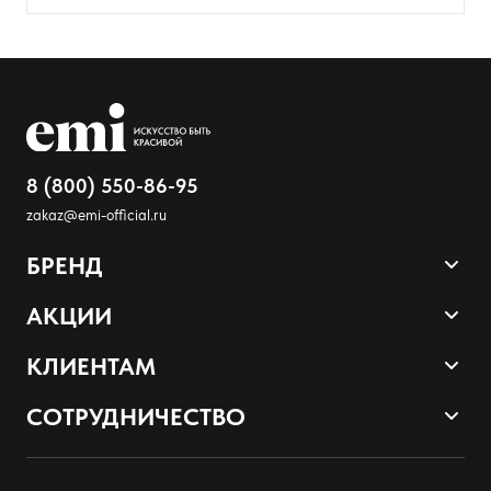
8 (800) 550-86-95
zakaz@emi-official.ru
БРЕНД
Оставить анонимно
Продукция
АКЦИИ
Добавьте фото
Палитра оттенков
Sale
КЛИЕНТАМ
Загрузить файл
Акции и промокоды
Оплата и доставка
СОТРУДНИЧЕСТВО
Программа лояльности
Наши контакты
Добавить отзыв
Стать партнером EMI
О нас