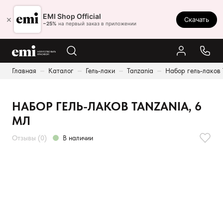
Ростов-на-Дону
EMI Shop Official
×
Скачать
8 (800) 550-86-95
−25%
на первый заказ в приложении
Каталог
Главная
Каталог
Гель-лаки
Tanzania
Набор гель-лаков 
Палитра
Результаты поиска:
Акции
НАБОР ГЕЛЬ-ЛАКОВ TANZANIA, 6
Оплата и доставка
МЛ
Программа лояльности
Отзывы (0)
В наличии
Реферальная программа
О нас
Контакты