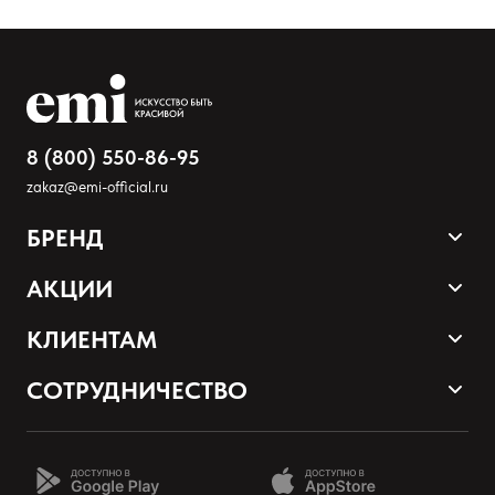
8 (800) 550-86-95
zakaz@emi-official.ru
БРЕНД
Оставить анонимно
Продукция
АКЦИИ
Палитра оттенков
Sale
Добавьте фото
КЛИЕНТАМ
Акции и промокоды
Оплата и доставка
Загрузить файл
СОТРУДНИЧЕСТВО
Программа лояльности
Наши контакты
Стать партнером EMI
Добавить отзыв
О нас
Школа EMI онлайн
Возврат товаров