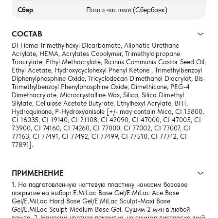
Сбер
Плати частями (Сбербанк)
СОСТАВ
Di-Hema Trimethylhexyl Dicarbamate, Aliphatic Urethane
Acrylate, HEMA, Acrylates Copolymer, Trimethylolpropane
Triacrylate, Ethyl Methacrylate, Ricinus Communis Castor Seed Oil,
Ethyl Acetate, Hydroxycyclohexyl Phenyl Ketone , Trimethylbenzoyl
Diphenylphosphine Oxide, Tricyclodecan Dimethanol Diacrylat, Bis-
Trimethylbenzoyl Phenylphosphine Oxide, Dimethicone, PEG-4
Dimethacrylate, Microcrystalline Wax, Silica, Silica Dimethyl
Silylate, Cellulose Acetate Butyrate, Ethylhexyl Acrylate, BHT,
Hydroquinone, P-Hydroxyanisole [+/- may contain Mica, CI 15800,
CI 16035, CI 19140, CI 21108, CI 42090, CI 47000, CI 47005, CI
73900, CI 74160, CI 74260, CI 77000, CI 77002, CI 77007, CI
77163, CI 77491, CI 77492, CI 77499, CI 77510, CI 77742, CI
77891].
ПРИМЕНЕНИЕ
1. На подготовленную ногтевую пластину наносим базовое
покрытие на выбор: E.MiLac Base Gel/E.MiLac Ace Base
Gel/E.MiLac Hard Base Gel/E.MiLac Sculpt-Maxi Base
Gel/E.MiLac Sculpt-Medium Base Gel. Сушим 2 мин в любой
лампе. 2. Наносим цветное покрытие, не снимая дисперсионный