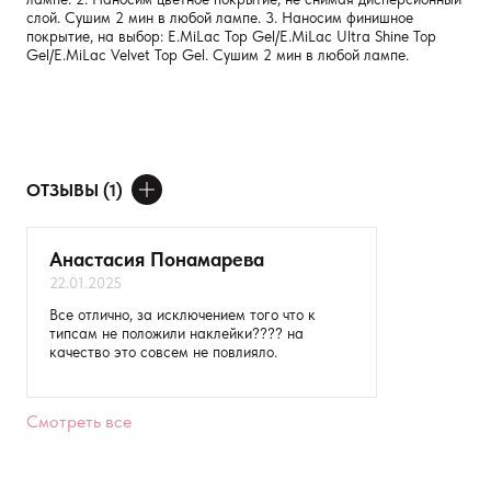
слой. Сушим 2 мин в любой лампе. 3. Наносим финишное
покрытие, на выбор: E.MiLac Top Gel/E.MiLac Ultra Shine Top
Gel/E.MiLac Velvet Top Gel. Сушим 2 мин в любой лампе.
ОТЗЫВЫ (1)
ДОБАВИТЬ ОТЗЫВ
Анастасия Понамарева
22.01.2025
Ваше имя
Все отлично, за исключением того что к
типсам не положили наклейки???? на
Товар
качество это совсем не повлияло.
Расскажите о впечатлениях
Смотреть все