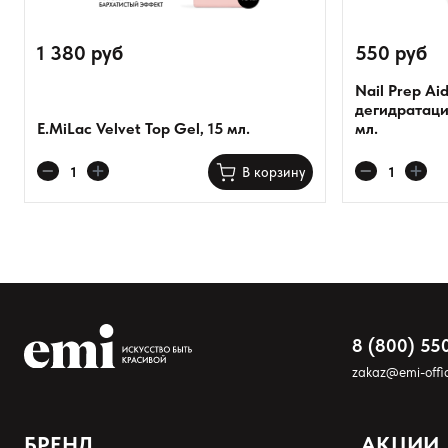
1 380 руб
550 руб
Nail Prep Ai
дегидратаци
E.MiLac Velvet Top Gel, 15 мл.
мл.
Оставить анонимно
В корзину
Добавьте фото
Загрузить файл
Добавить отзыв
8 (800) 55
zakaz@emi-offic
БРЕНД
АКЦИИ