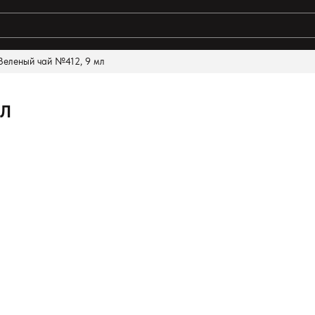
Зеленый чай №412, 9 мл
ты поиска:
МЛ