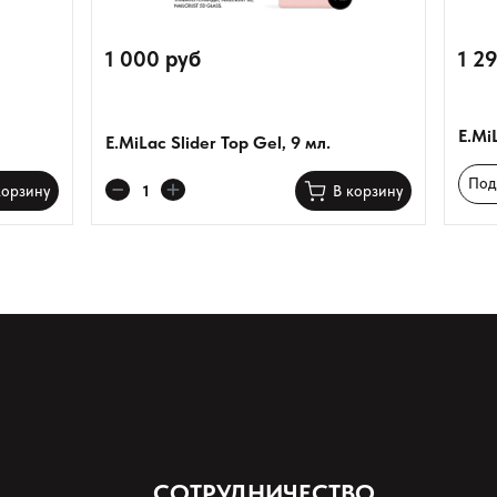
1 000 руб
1 2
E.Mi
E.MiLac Slider Top Gel, 9 мл.
Под
корзину
В корзину
СОТРУДНИЧЕСТВО