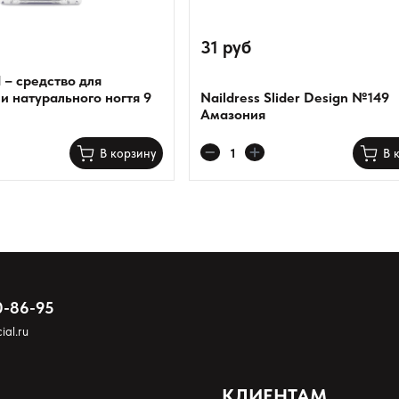
31 руб
d – средство для
и натурального ногтя 9
Naildress Slider Design №149
Амазония
В корзину
В 
0-86-95
ial.ru
КЛИЕНТАМ