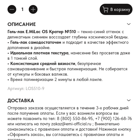
В корзину
ОПИСАНИЕ
Гель-лак E.MiLac OS Кратер №510
– темно-синий оттенок с
деликатным сиянием воссоздает глубины космической бездны.
• Гель-лак самодостаточен
и подходит в качестве эффектного
дополнения в дизайне.
• Идеальная плотная текстура
, нанесение без просветов даже
в 1 тонкий слой.
• Консистенция средней вязкости
, безупречное
самовыравнивание и быстрая полимеризация. Не собирается
от кутикулы и боковых валиков.
•
Время полимеризации 2 минуты в любой лампе.
Артикул: LOS510-9
ДОСТАВКА
Отправка заказов осуществляется в течение 3-х рабочих дней
после получения оплаты. Если у вас возникли вопросы вы
можете позвонить по тел:
8 (800) 550-86-95
,
+7 (900) 126-68-76
или написать на почту
zakaz@emi-official.ru
; Внимательно
ознакомьтесь с правилами оплаты и доставки! Нажимая кнопку
«Оформить заказ», вы соглашаетесь с правилами оплаты и
доставки.