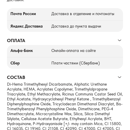
Почта России
Доставка в отделение и почтоматы
Яндекс.Доставка
Доставка до пункта выдачи
ОПЛАТА
Альфа-Банк
Онлайн-оплата на сайте
Сбер
Плати частями (Сбербанк)
СОСТАВ
Di-Hema Trimethylhexyl Dicarbamate, Aliphatic Urethane
Acrylate, HEMA, Acrylates Copolymer, Trimethylolpropane
Triacrylate, Ethyl Methacrylate, Ricinus Communis Castor Seed Oil,
Ethyl Acetate, Hydroxycyclohexyl Phenyl Ketone , Trimethylbenzoyl
Diphenylphosphine Oxide, Tricyclodecan Dimethanol Diacrylat, Bis-
Trimethylbenzoyl Phenylphosphine Oxide, Dimethicone, PEG-4
Dimethacrylate, Microcrystalline Wax, Silica, Silica Dimethyl
Silylate, Cellulose Acetate Butyrate, Ethylhexyl Acrylate, BHT,
Hydroquinone, P-Hydroxyanisole [+/- may contain Mica, CI 15800,
CI 16035, CI 19140, CI 21108, CI 42090, CI 47000, CI 47005, CI