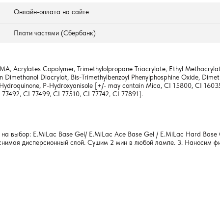
Онлайн-оплата на сайте
Плати частями (Сбербанк)
A, Acrylates Copolymer, Trimethylolpropane Triacrylate, Ethyl Methacrylat
 Dimethanol Diacrylat, Bis-Trimethylbenzoyl Phenylphosphine Oxide, Dimethi
HT, Hydroquinone, P-Hydroxyanisole [+/- may contain Mica, CI 15800, CI 160
 77492, CI 77499, CI 77510, CI 77742, CI 77891].
а выбор: E.MiLac Base Gel/ E.MiLac Ace Base Gel / E.MiLac Hard Base G
снимая дисперсионный слой. Сушим 2 мин в любой лампе. 3. Наносим фин