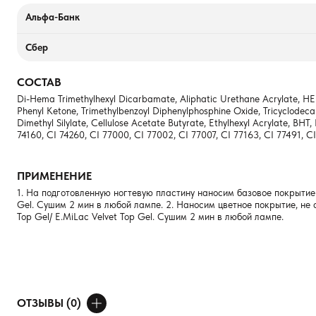
Альфа-Банк
Сбер
СОСТАВ
Di-Hema Trimethylhexyl Dicarbamate, Aliphatic Urethane Acrylate, HEM
Phenyl Ketone, Trimethylbenzoyl Diphenylphosphine Oxide, Tricyclodecan
Dimethyl Silylate, Cellulose Acetate Butyrate, Ethylhexyl Acrylate, B
74160, CI 74260, CI 77000, CI 77002, CI 77007, CI 77163, CI 77491, CI
ПРИМЕНЕНИЕ
1. На подготовленную ногтевую пластину наносим базовое покрытие н
Gel. Сушим 2 мин в любой лампе. 2. Наносим цветное покрытие, не 
Top Gel/ E.MiLac Velvet Top Gel. Сушим 2 мин в любой лампе.
ОТЗЫВЫ (0)