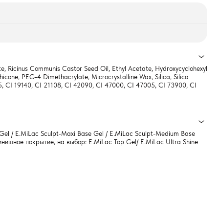
e, Ricinus Communis Castor Seed Oil, Ethyl Acetate, Hydroxycyclohexyl
cone, PEG-4 Dimethacrylate, Microcrystalline Wax, Silica, Silica
35, CI 19140, CI 21108, CI 42090, CI 47000, CI 47005, CI 73900, CI
el / E.MiLac Sculpt-Maxi Base Gel / E.MiLac Sculpt-Medium Base
ишное покрытие, на выбор: E.MiLac Top Gel/ E.MiLac Ultra Shine