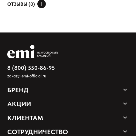
ОТЗЫВЫ (0)
Наносим второй слой, просушиваем еще 2 минуты. Удаляется
размачиванием.
ДОБАВИТЬ ОТЗЫВ
Артикул: LFP-28
Ваше имя
Товар
Расскажите о впечатлениях
8 (800) 550-86-95
zakaz@emi-official.ru
БРЕНД
Продукция
АКЦИИ
Палитра оттенков
Sale
КЛИЕНТАМ
Акции и промокоды
Оплата и доставка
СОТРУДНИЧЕСТВО
Программа лояльности