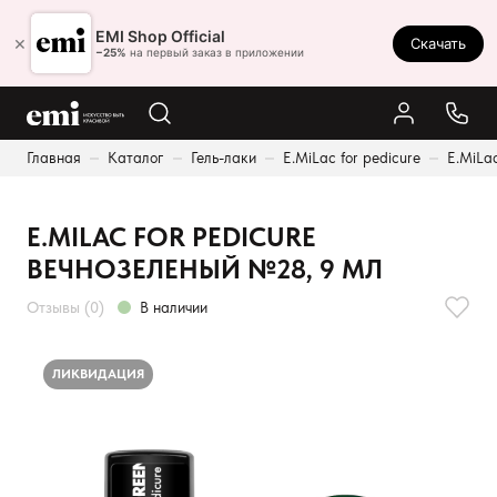
Ростов-на-Дону
EMI Shop Official
×
Скачать
8 (800) 550-86-95
−25%
на первый заказ в приложении
Каталог
Главная
Каталог
Гель-лаки
E.MiLac for pedicure
E.MiLa
Палитра
Результаты поиска:
Акции
E.MILAC FOR PEDICURE
Оплата и доставка
ВЕЧНОЗЕЛЕНЫЙ №28, 9 МЛ
Программа лояльности
Отзывы (0)
В наличии
Реферальная программа
О нас
ЛИКВИДАЦИЯ
Контакты