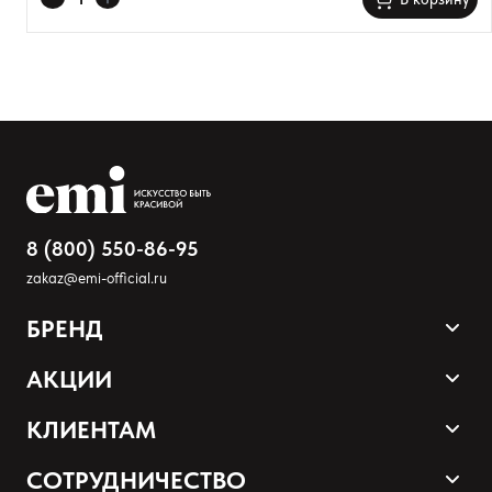
8 (800) 550-86-95
zakaz@emi-official.ru
БРЕНД
Продукция
АКЦИИ
Палитра оттенков
Sale
КЛИЕНТАМ
Акции и промокоды
Оплата и доставка
СОТРУДНИЧЕСТВО