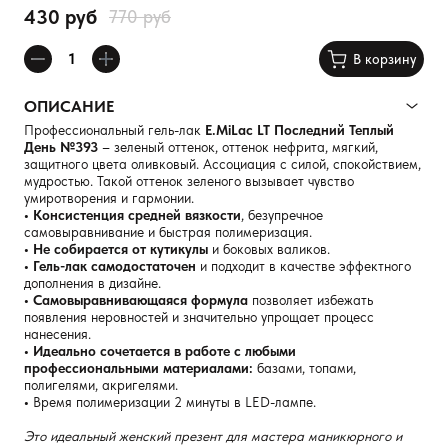
430 руб
770 руб
В корзину
ОПИСАНИЕ
Профессиональный гель-лак
E.MiLac LT Последний Теплый
День №393
– зеленый оттенок, оттенок нефрита, мягкий,
защитного цвета оливковый. Ассоциация с силой, спокойствием,
мудростью. Такой оттенок зеленого вызывает чувство
умиротворения и гармонии.
• Консистенция средней вязкости
, безупречное
самовыравнивание и быстрая полимеризация.
• Не собирается от кутикулы
и боковых валиков.
• Гель-лак самодостаточен
и подходит в качестве эффектного
дополнения в дизайне.
• Самовыравнивающаяся формула
позволяет избежать
появления неровностей и значительно упрощает процесс
нанесения.
• Идеально сочетается в работе с любыми
профессиональными материалами:
базами, топами,
полигелями, акригелями.
•
Время полимеризации 2 минуты в LED-лампе.
Это идеальный женский презент для мастера маникюрного и