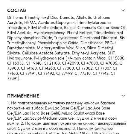
СОСТАВ
Di-Hema Trimethylhexyl Dicarbamate, Aliphatic Urethane
Acrylate, HEMA, Acrylates Copolymer, Trimethylolpropane
Triacrylate, Ethyl Methacrylate, Ricinus Communis Castor Seed Oil,
Ethyl Acetate, Hydroxycyclohexyl Phenyl Ketone, Trimethylbenzoyl
Diphenylphosphine Oxide, Tricyclodecan Dimethanol Diacrylat, Bis-
Trimethylbenzoyl Phenylphosphine Oxide, Dimethicone, PEG-4
Dimethacrylate, Microcrystalline Wax, Silica, Silica Dimethyl
Silylate, Cellulose Acetate Butyrate, Ethylhexyl Acrylate, BHT,
Hydroquinone, P-Hydroxyanisole [+/- may contain Mica, CI 15800,
CI 16035, CI 19140, CI 21108, CI 42090, CI 47000, CI 47005, CI
73900, CI 74160, CI 74260, CI 77000, CI 77002, CI 77007, CI
77163, CI 77491, CI 77492, CI 77499, CI 77510, CI 77742, CI
77891].
ПРИМЕНЕНИЕ
1. На подготовленную ногтевую пластину наносим базовое
покрытие на выбор: E.MiLac Base Gel/E.MiLac Ace Base
Gel/E.MiLac Hard Base Gel/E.MiLac Sculpt-Maxi Base
Gel/E.MiLac Sculpt-Medium Base Gel. Сушим 2 мин в любой
лампе. 2. Наносим цветное покрытие, не снимая дисперсионный
слой. Сушим 2 мин в любой лампе. 3. Наносим финишное
покрытие, на выбор: E.MiLac Top Gel/E.MiLac Ultra Shine Top