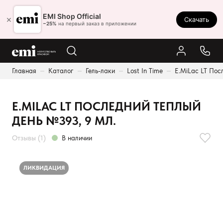
Ростов-на-Дону
EMI Shop Official
×
Скачать
8 (800) 550-86-95
−25%
на первый заказ в приложении
Каталог
Главная
Каталог
Гель-лаки
Lost In Time
E.MiLac LT Пос
Палитра
Результаты поиска:
Акции
E.MILAC LT ПОСЛЕДНИЙ ТЕПЛЫЙ
Оплата и доставка
ДЕНЬ №393, 9 МЛ.
Программа лояльности
Отзывы (1)
В наличии
Реферальная программа
О нас
ЛИКВИДАЦИЯ
Контакты