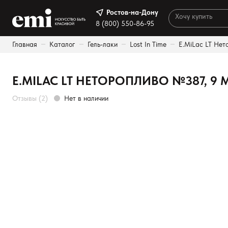
Ростов-на-Дону
Ростов-на-Дону
8 (800) 550-86-95
8 (800) 550-86-95
Главная
Каталог
Гель-лаки
Lost In Time
E.MiLac LT Нет
Каталог
Результа
Палитра
E.MILAC LT НЕТОРОПЛИВО №387, 9 
Акции
Отзывы (2)
Нет в наличии
Оплата и доставка
Программа лояльности
Реферальная программа
О нас
Контакты