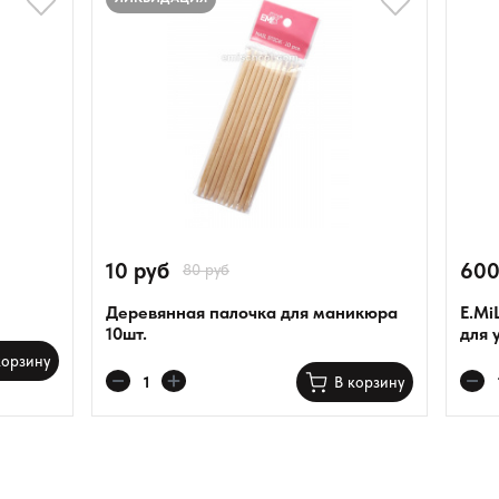
10 руб
600
80 руб
Деревянная палочка для маникюра
E.Mi
10шт.
для 
корзину
В корзину