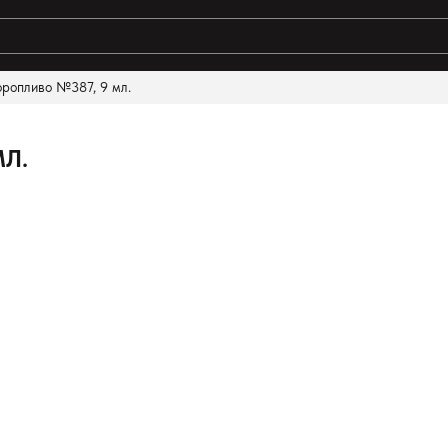
оропливо №387, 9 мл.
ты поиска:
МЛ.