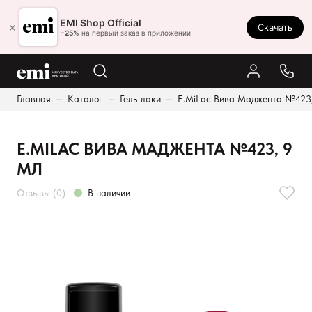
Ростов-на-Дону
EMI Shop Official
×
Скачать
8 (800) 550-86-95
−25%
на первый заказ в приложении
Каталог
Главная
Каталог
Гель-лаки
E.MiLac Вива Маджента №423,
Палитра
Результаты поиска:
Акции
E.MILAC ВИВА МАДЖЕНТА №423, 9
Оплата и доставка
МЛ
Программа лояльности
Отзывы (0)
В наличии
Реферальная программа
О нас
Контакты