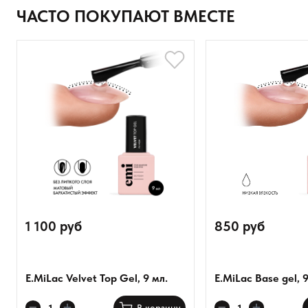
Ваше имя
ЧАСТО ПОКУПАЮТ ВМЕСТЕ
Товар
Расскажите о впечатлениях
1 100 руб
850 руб
E.MiLac Velvet Top Gel, 9 мл.
E.MiLac Base gel, 9
Оставить анонимно