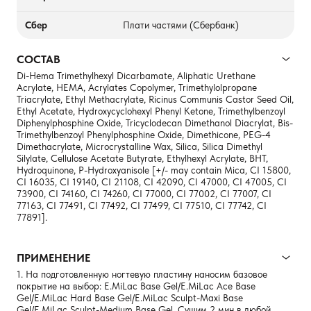
Сбер
Плати частями (Сбербанк)
СОСТАВ
Di-Hema Trimethylhexyl Dicarbamate, Aliphatic Urethane
Acrylate, HEMA, Acrylates Copolymer, Trimethylolpropane
Triacrylate, Ethyl Methacrylate, Ricinus Communis Castor Seed Oil,
Ethyl Acetate, Hydroxycyclohexyl Phenyl Ketone, Trimethylbenzoyl
Diphenylphosphine Oxide, Tricyclodecan Dimethanol Diacrylat, Bis-
Trimethylbenzoyl Phenylphosphine Oxide, Dimethicone, PEG-4
Dimethacrylate, Microcrystalline Wax, Silica, Silica Dimethyl
Silylate, Cellulose Acetate Butyrate, Ethylhexyl Acrylate, BHT,
Hydroquinone, P-Hydroxyanisole [+/- may contain Mica, CI 15800,
CI 16035, CI 19140, CI 21108, CI 42090, CI 47000, CI 47005, CI
73900, CI 74160, CI 74260, CI 77000, CI 77002, CI 77007, CI
77163, CI 77491, CI 77492, CI 77499, CI 77510, CI 77742, CI
77891].
ПРИМЕНЕНИЕ
1. На подготовленную ногтевую пластину наносим базовое
покрытие на выбор: E.MiLac Base Gel/E.MiLac Ace Base
Gel/E.MiLac Hard Base Gel/E.MiLac Sculpt-Maxi Base
Gel/E.MiLac Sculpt-Medium Base Gel. Сушим 2 мин в любой