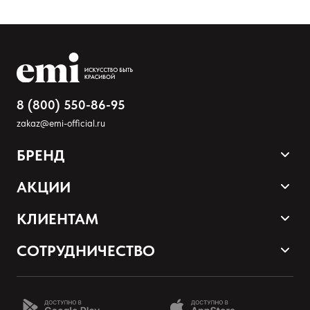
8 (800) 550-86-95
zakaz@emi-official.ru
БРЕНД
Продукция
АКЦИИ
Палитра оттенков
Sale
КЛИЕНТАМ
Акции и промокоды
Оплата и доставка
СОТРУДНИЧЕСТВО
Программа лояльности
Наши контакты
Стать партнером EMI
О нас
Школа EMI онлайн