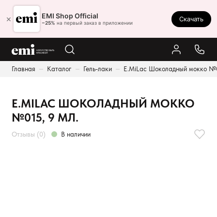
Ростов-на-Дону
EMI Shop Official
×
Скачать
8 (800) 550-86-95
−25%
на первый заказ в приложении
Каталог
Главная
Каталог
Гель-лаки
E.MiLac Шоколадный мокко №0
Палитра
Результаты поиска:
Акции
E.MILAC ШОКОЛАДНЫЙ МОККО
Оплата и доставка
№015, 9 МЛ.
Программа лояльности
Отзывы (0)
В наличии
Реферальная программа
О нас
Контакты