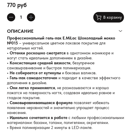
770 руб
В корзину
ОПИСАНИЕ
Профессиональный гель-лак
E.MiLac Шоколадный мокко
№015
– универсальное цветное лаковое покрытие для
натуральных ногтей.
• Оттенки роскошно смотрятся
в однотонном маникюре и
могут стать идеальным дополнением в дизайне.
• Консистенция средней вязкости
, безупречное
самовыравнивание и быстрая полимеризация.
• Не собирается от кутикулы
и боковых валиков.
• Гель-лак самодостаточен
и подходит в качестве эффектного
дополнения в дизайне.
• Они легко применяются
, не размазываются и хорошо
ложатся на поверхность ногтя, создавая идеально ровное и
гладкое покрытие.
• Самовыравнивающаяся формула
позволяет избежать
появления неровностей и значительно упрощает процесс
нанесения.
• Идеально сочетается в работе
с любыми профессиональными
материалами: базами, топами, полигелями, акригелями.
•
Время полимеризации 2 минуты в LED-лампе.