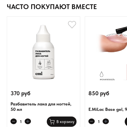
педикюрного салона.
Ваше имя
ЧАСТО ПОКУПАЮТ ВМЕСТЕ
У нас есть акции и распродажи, вы можете купить наши товары
Товар
в подарок со скидкой!
Артикул: LB011
Расскажите о впечатлениях
370 руб
850 руб
Разбавитель лака для ногтей,
50 мл
E.MiLac Base gel, 9
Оставить анонимно
В корзину