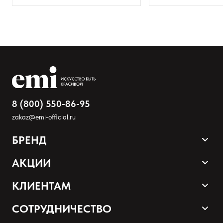
Добавьте фото
Загрузить файл
Добавить отзыв
8 (800) 550-86-95
zakaz@emi-official.ru
БРЕНД
Продукция
АКЦИИ
Палитра оттенков
Sale
КЛИЕНТАМ
Акции и промокоды
Оплата и доставка
СОТРУДНИЧЕСТВО
Программа лояльности
Наши контакты