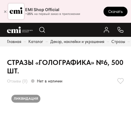
Ростов-на-Дону
EMI Shop Official
×
Скачать
8 (800) 550-86-95
−25%
на первый заказ в приложении
Каталог
Главная
Каталог
Декор, наклейки и украшения
Стразы
Палитра
Результаты поиска:
Акции
СТРАЗЫ «ГОЛОГРАФИКА» №6, 500
Оплата и доставка
ШТ.
Программа лояльности
Отзывы (0)
Нет в наличии
Реферальная программа
О нас
ЛИКВИДАЦИЯ
Контакты