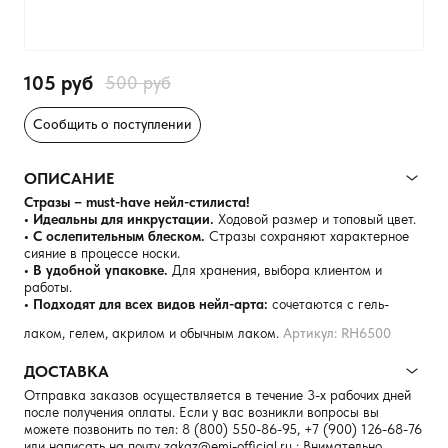
105 руб
500 руб
Сообщить о поступлении
ОПИСАНИЕ
Стразы – must-have нейл-стилиста!
• Идеальны для инкрустации.
Ходовой размер и топовый цвет.
• С ослепительным блеском.
Стразы сохраняют характерное
сияние в процессе носки.
• В удобной упаковке.
Для хранения, выбора клиентом и
работы.
• Подходят для всех видов нейл-арта:
сочетаются с гель-
лаком, гелем, акрилом и обычным лаком.
Артикул: RH6500
ДОСТАВКА
Отправка заказов осуществляется в течение 3-х рабочих дней
после получения оплаты. Если у вас возникли вопросы вы
можете позвонить по тел:
8 (800) 550-86-95
,
+7 (900) 126-68-76
или написать на почту
zakaz@emi-official.ru
; Внимательно