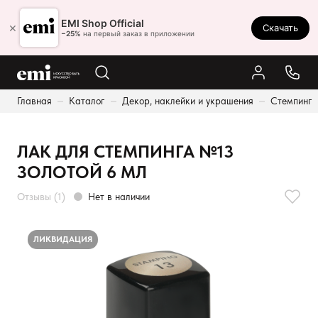
Ростов-на-Дону
EMI Shop Official
×
Скачать
8 (800) 550-86-95
−25%
на первый заказ в приложении
Каталог
Главная
Каталог
Декор, наклейки и украшения
Стемпинг
Палитра
Результаты поиска:
Акции
ЛАК ДЛЯ СТЕМПИНГА №13
Оплата и доставка
ЗОЛОТОЙ 6 МЛ
Программа лояльности
Отзывы (1)
Нет в наличии
Реферальная программа
О нас
ЛИКВИДАЦИЯ
Контакты