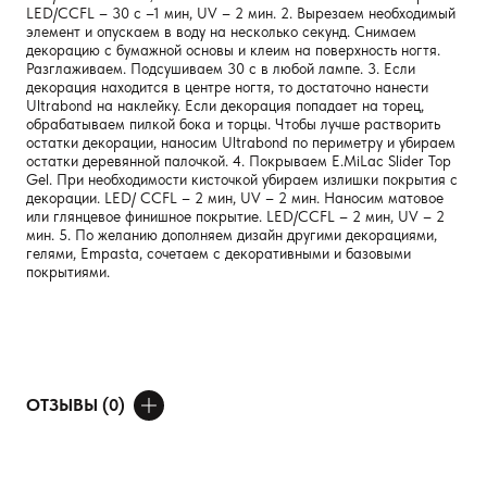
LED/CCFL – 30 с –1 мин, UV – 2 мин. 2. Вырезаем необходимый
элемент и опускаем в воду на несколько секунд. Снимаем
декорацию с бумажной основы и клеим на поверхность ногтя.
Разглаживаем. Подсушиваем 30 с в любой лампе. 3. Если
декорация находится в центре ногтя, то достаточно нанести
Ultrabond на наклейку. Если декорация попадает на торец,
обрабатываем пилкой бока и торцы. Чтобы лучше растворить
остатки декорации, наносим Ultrabond по периметру и убираем
остатки деревянной палочкой. 4. Покрываем E.MiLac Slider Top
Gel. При необходимости кисточкой убираем излишки покрытия с
декорации. LED/ CCFL – 2 мин, UV – 2 мин. Наносим матовое
или глянцевое финишное покрытие. LED/CCFL – 2 мин, UV – 2
мин. 5. По желанию дополняем дизайн другими декорациями,
гелями, Empasta, сочетаем с декоративными и базовыми
покрытиями.
ОТЗЫВЫ (0)
ДОБАВИТЬ ОТЗЫВ