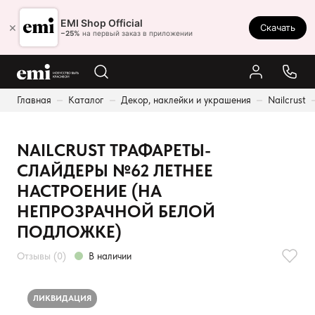
Ростов-на-Дону
EMI Shop Official
×
Скачать
8 (800) 550-86-95
−25%
на первый заказ в приложении
Каталог
Главная
Каталог
Декор, наклейки и украшения
Nailcrust
Палитра
Результаты поиска:
Акции
NAILCRUST ТРАФАРЕТЫ-
Оплата и доставка
СЛАЙДЕРЫ №62 ЛЕТНЕЕ
Программа лояльности
НАСТРОЕНИЕ (НА
НЕПРОЗРАЧНОЙ БЕЛОЙ
Реферальная программа
ПОДЛОЖКЕ)
О нас
Отзывы (0)
В наличии
Контакты
ЛИКВИДАЦИЯ