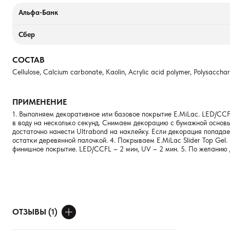
Альфа-Банк
Сбер
СОСТАВ
Cellulose, Calcium carbonate, Kaolin, Acrylic acid polymer, Polysacchar
ПРИМЕНЕНИЕ
1. Выполняем декоративное или базовое покрытие E.MiLac. LED/CCFL
в воду на несколько секунд. Снимаем декорацию с бумажной основы 
достаточно нанести Ultrabond на наклейку. Если декорация попада
остатки деревянной палочкой. 4. Покрываем E.MiLac Slider Top Gel
финишное покрытие. LED/CCFL – 2 мин, UV – 2 мин. 5. По желанию
ОТЗЫВЫ (1)
ДОБАВИТЬ ОТЗЫВ