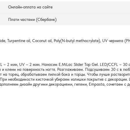
Онлайн-оплата на сайте
Плати частями (Сбербанк)
ide, Turpentine oil, Coconut oil, Poly(N-butyl methacrylate), UV чернила (P
 – 2 мин, UV – 2 мин. Наносим E.MiLac Slider Top Gel. LED/CCFL – 30 
и клеим на поверхность ногтя. Разглаживаем. Подсушиваем 30 с в любой
ет на торец, обрабатываем пилкой бока и торцы. Чтобы лучше растворит
. При необходимости кисточкой убираем излишки покрытия с декорации.
 дополняем дизайн другими декорациями, гелями, Empasta, сочетаем с 