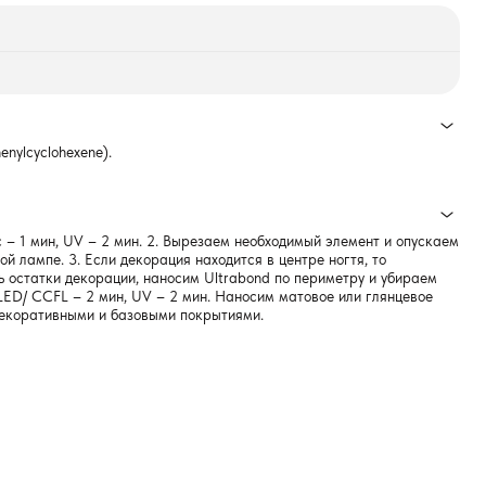
henylcyclohexene).
с – 1 мин, UV – 2 мин. 2. Вырезаем необходимый элемент и опускаем
 лампе. 3. Если декорация находится в центре ногтя, то
ь остатки декорации, наносим Ultrabond по периметру и убираем
 LED/ CCFL – 2 мин, UV – 2 мин. Наносим матовое или глянцевое
декоративными и базовыми покрытиями.